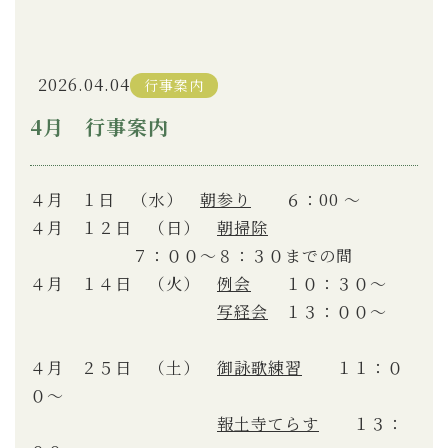
2026.04.04
行事案内
4月 行事案内
４月 １日 （水）
朝参り
６：00 〜
４月 １２日
（日）
朝掃除
７：００〜８：３０までの間
４月 １４日 （火）
例会
１０：３０〜
写経会
１３：００〜
４月 ２５日 （土）
御詠歌練習
１１：０
０〜
報土寺てらす
１３：